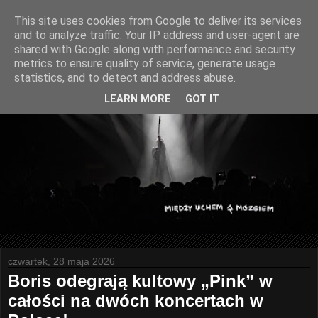
This site uses cookies from Google to deliver its services
and to analyze traffic. Your IP address and user-agent are
shared with Google along with performance and security
metrics to ensure quality of service, generate usage
statistics, and to detect and address abuse.
LEARN MORE
GOT IT
czwartek, 28 maja 2026
Boris odegrają kultowy „Pink” w
całości na dwóch koncertach w