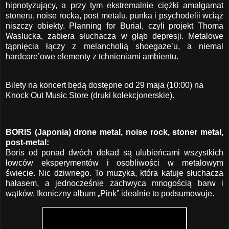
hipnotyzujący, a przy tym ekstremalnie ciężki amalgamat
stoneru, noise rocka, post metalu, punka i psychodelii wciąż
niszczy obiekty. Planning for Burial, czyli projekt Thoma
Waslucka, zabiera słuchacza w głąb depresji. Metalowe
tąpnięcia łączy z melancholią shoegaze’u, a niemal
hardcore’owe elementy z tchnieniami ambientu.
Bilety na koncert będą dostępne od 29 maja (10:00) na
Knock Out Music Store
(druki kolekcjonerskie).
BORIS (Japonia) drone metal, noise rock, stoner metal,
post-metal:
Boris od ponad dwóch dekad są ulubieńcami wszystkich
łowców eksperymentów i osobliwości w metalowym
świecie. Nic dziwnego. To muzyka, która katuje słuchacza
hałasem, a jednocześnie zachwyca mnogością barw i
wątków. Ikoniczny album „Pink” idealnie to podsumowuje.