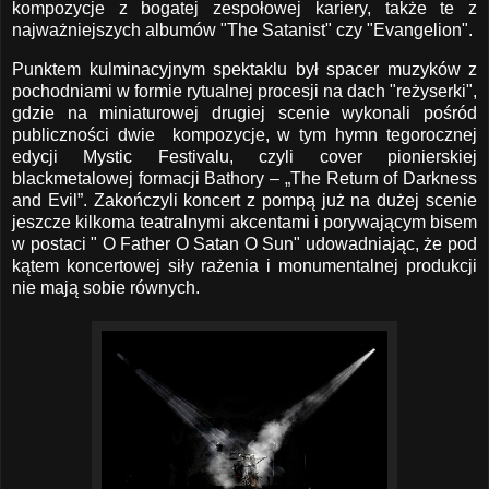
kompozycje z bogatej zespołowej kariery, także te z
najważniejszych albumów "The Satanist" czy "Evangelion".
Punktem kulminacyjnym spektaklu był spacer muzyków z
pochodniami w formie rytualnej procesji na dach "reżyserki",
gdzie na miniaturowej drugiej scenie wykonali pośród
publiczności dwie kompozycje, w tym hymn tegorocznej
edycji Mystic Festivalu, czyli cover pionierskiej
blackmetalowej formacji Bathory – „The Return of Darkness
and Evil”. Zakończyli koncert z pompą już na dużej scenie
jeszcze kilkoma teatralnymi akcentami i porywającym bisem
w postaci " O Father O Satan O Sun" udowadniając, że pod
kątem koncertowej siły rażenia i monumentalnej produkcji
nie mają sobie równych.