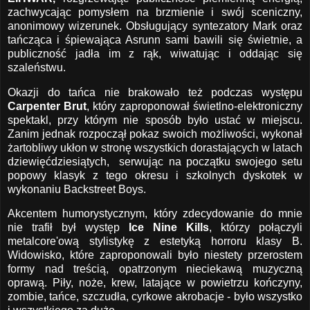
zachwycając pomysłem na brzmienie i swój sceniczny,
anonimowy wizerunek. Obsługujący syntezatory Mark oraz
tańcząca i śpiewająca Asrunn sami bawili się świetnie, a
publiczność jadła im z rąk, wiwatując i oddając się
szaleństwu.
Okazji do tańca nie brakowało też podczas występu
Carpenter Brut
, który zaproponował świetlno-elektroniczny
spektakl, przy którym nie sposób było ustać w miejscu.
Zanim jednak rozpoczął pokaz swoich możliwości, wykonał
żartobliwy ukłon w stronę wszystkich dorastających w latach
dziewięćdziesiątych, serwując na początku swojego setu
popowy klasyk z tego okresu i szkolnych dyskotek w
wykonaniu Backstreet Boys.
Akcentem humorystycznym, który zdecydowanie do mnie
nie trafił był występ
Ice Nine Kills
, którzy połączyli
metalcore'ową stylistykę z estetyką horroru klasy B.
Widowisko, które zaproponowali było niestety przerostem
formy nad treścią, opatrzonym nieciekawą muzyczną
oprawą. Piły, noże, krew, latające w powietrzu kończyny,
zombie, tańce, szczudła, cyrkowe akrobacje - było wszystko