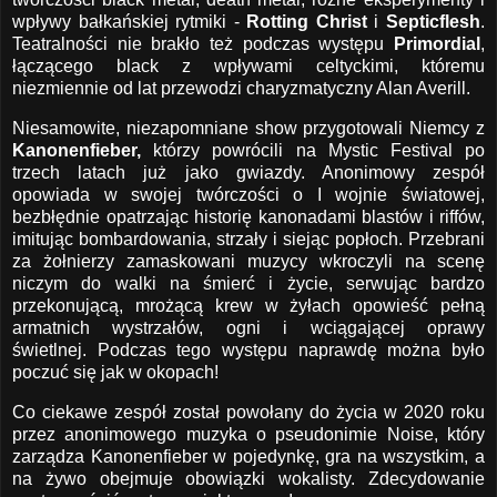
wpływy bałkańskiej rytmiki -
Rotting Christ
i
Septicflesh
.
Teatralności nie brakło też podczas występu
Primordial
,
łączącego black z wpływami celtyckimi, któremu
niezmiennie od lat przewodzi charyzmatyczny Alan Averill.
Niesamowite, niezapomniane show przygotowali Niemcy z
Kanonenfieber,
którzy powrócili na Mystic Festival po
trzech latach już jako gwiazdy. Anonimowy zespół
opowiada w swojej twórczości o I wojnie światowej,
bezbłędnie opatrzając historię kanonadami blastów i riffów,
imitując bombardowania, strzały i siejąc popłoch. Przebrani
za żołnierzy zamaskowani muzycy wkroczyli na scenę
niczym do walki na śmierć i życie, serwując bardzo
przekonującą, mrożącą krew w żyłach opowieść pełną
armatnich wystrzałów, ogni i wciągającej oprawy
świetlnej. Podczas tego występu naprawdę można było
poczuć się jak w okopach!
Co ciekawe zespół został powołany do życia w 2020 roku
przez anonimowego muzyka o pseudonimie Noise, który
zarządza Kanonenfieber w pojedynkę, gra na wszystkim, a
na żywo obejmuje obowiązki wokalisty. Zdecydowanie