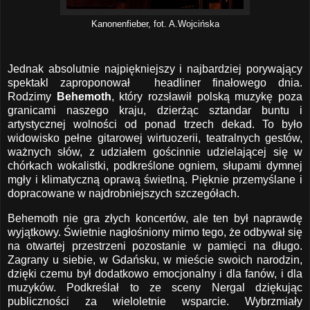
Kanonenfieber, fot. A.Wojcińska
Jednak absolutnie najpiękniejszy i najbardziej porywający
spektakl zaproponował headliner finałowego dnia.
Rodzimy
Behemoth
, który rozsławił polską muzykę poza
granicami naszego kraju, dzierżąc sztandar buntu i
artystycznej wolności od ponad trzech dekad. To było
widowisko pełne gitarowej wirtuozerii, teatralnych gestów,
ważnych słów, z udziałem gościnnie udzielającej się w
chórkach wokalistki, podkreślone ogniem, słupami dymnej
mgły i klimatyczną oprawą świetlną. Pięknie przemyślane i
dopracowane w najdrobniejszych szczegółach.
Behemoth nie gra złych koncertów, ale ten był naprawdę
wyjątkowy. Świetnie nagłośniony mimo tego, że odbywał się
na otwartej przestrzeni pozostanie w pamięci na długo.
Zagrany u siebie, w Gdańsku, w mieście swoich narodzin,
dzięki czemu był dodatkowo emocjonalny i dla fanów, i dla
muzyków. Podkreślał to ze sceny Nergal dziękując
publiczności za wieloletnie wsparcie. Wybrzmiały