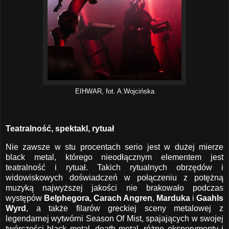
EIHWAR, fot. A.Wojcińska
Teatralność, spektakl, rytuał
Nie zawsze w stu procentach serio jest w dużej mierze
black metal, którego nieodłącznym elementem jest
teatralność i rytuał. Takich rytualnych obrzędów i
widowiskowych doświadczeń w połączeniu z potężną
muzyką najwyższej jakości nie brakowało podczas
występów
Belphegora, Carach Angren
,
Marduka
i
Gaahls
Wyrd
, a także filarów greckiej sceny metalowej z
legendarnej wytwórni Season Of Mist, spajających w swojej
twórczości black metal, death metal, różne eksperymenty i