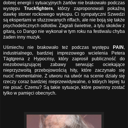
dobrej energii i sytuacyjnych żartów nie brakowało podczas
występu
Truckfighters
, którzy zaproponowali pokaźną
dawkę stoner rockowego wykopu.
Ci sympatyczni Szwedzi
są ekspertami w sfuzzowanych riffach, ale nie boją się także
psychodelicznych odlotów. Zagrali świetnie, a tylu skoków z
gitarą, co Dango nie wykonał w tym roku na festiwalu chyba
żaden inny muzyk.
Uśmiechu nie brakowało też podczas występu
PAIN
,
industrialnego, bardziej imprezowego wcielenia Petera
Tägtgrena z Hypocrisy, który zaprosił publiczność do
niezobowiązującej zabawy serwując ociekające
nieprzyzwoitą przebojowością hity, które zaczynało się
nucić momentalnie. Z utworu na utwór na scenie działy się
rzeczy coraz bardziej nieprzewidywalne, o których lepiej tu
nie pisać. Czemu? Są takie sytuacje, które powinny zostać
tylko w pamięci obecnych.