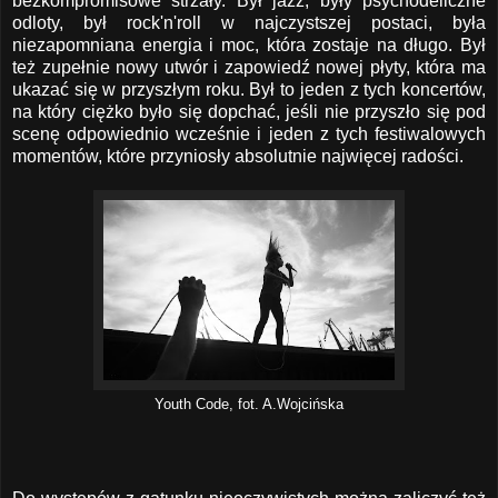
bezkompromisowe strzały. Był jazz, były psychodeliczne
odloty, był rock'n'roll w najczystszej postaci, była
niezapomniana energia i moc, która zostaje na długo. Był
też zupełnie nowy utwór i zapowiedź nowej płyty, która ma
ukazać się w przyszłym roku. Był to jeden z tych koncertów,
na który ciężko było się dopchać, jeśli nie przyszło się pod
scenę odpowiednio wcześnie i jeden z tych festiwalowych
momentów, które przyniosły absolutnie najwięcej radości.
Youth Code, fot. A.Wojcińska