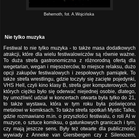
Behemoth, fot. A.Wojcińska
Nie tylko muzyka
Festiwal to nie tylko muzyka - to także masa dodatkowych
atrakcji, które dla wielu festiwalowiczów są równie ważne.
To duża strefa gastronomiczna z różnorodną ofertą dla
wegetarian, wegan i mięsożerców, to miejsce relaksu, dużo
opcji zakupów festiwalowych i zespołowych pamiątek. To
także strefa wrestlingu, gdzie toczyły się zacięte pojedynki,
VHS Hell, czyli kino klasy B, strefa gier komputerowych, od
których ciężko było się oderwać niejednej osobie, dlatego,
by umożliwić udział w koncertach otwarta była tylko do 21,
to także wystawa, która w tym roku była poświęcona
metalowi w komiksach. To także strefa spotkań Mystic Talks,
gdzie rozmawiano m.in. o przyszłości festiwalu, o roli AI w
muzyce, o sztuce komiksu, o gatunkowych granicach i tym,
czy mają jeszcze sens. Były też otwarte dla publiczności
wywiady z Anneke van Giersbergen czy z Silenozem,