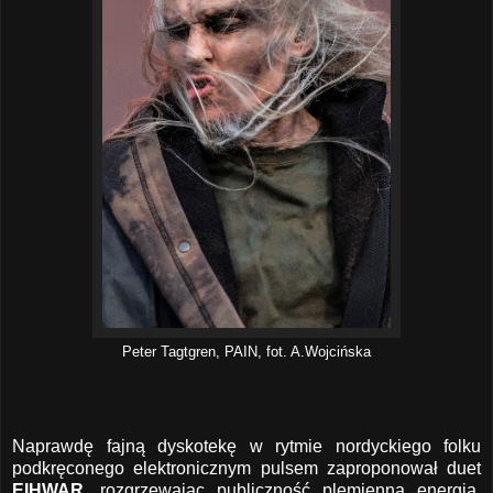
Peter Tagtgren, PAIN, fot. A.Wojcińska
Naprawdę fajną dyskotekę w rytmie nordyckiego folku
podkręconego elektronicznym pulsem zaproponował duet
EIHWAR,
rozgrzewając publiczność plemienną energią,