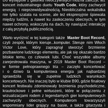
Do występów z gatunku nieoczywistych można zaliczyć też
koncert industrialnego duetu
Youth Code
, który zachwycił
energią i nieprzewidywalnością. Nieobliczalna wokalistka
nie tylko szalała na scenie, ale też ekspresyjnie śpiewała
między ludźmi, a nawet ku zaskoczeniu obecnych, w tym
nawet ochrony, wskoczyła na dach, by nawiązać interakcję
z całą przybyłą publicznością.
Warto wyróżnić w tej kategorii także
Master Boot Record,
czyli zespół, którym kieruje...komputer. Steruje nim Włoch
Victor Love, który zapragnął stworzyć brzmienie
pozbawione ludzkiego elementu, ale jak się okazało bardzo
bliskie temu, co człowiek lubi. Choć wszystkie albumy
zarejestrowała maszyna, w 2019 Master Boot Record –
w formie pełnoprawnego tria – zaczęło koncertować
i o dziwo ta komputerowa energia jak najbardziej
sprawdziła się w zupełnie ludzkich warunkach
koncertowych. Nie inaczej było w klubie B90, gdzie finałowy
koncert festiwalu zdominowały brzmienia psychodeliczne,
krautrockowe i pełne wirtuozerii, które w połączeniu z
wizualizacjami rodem z legendarnych gier komputerowych
zachwyciły obecnych. Komputerom towarzyszyli
wspomniany lider grający na basie, a także gitarzysta i