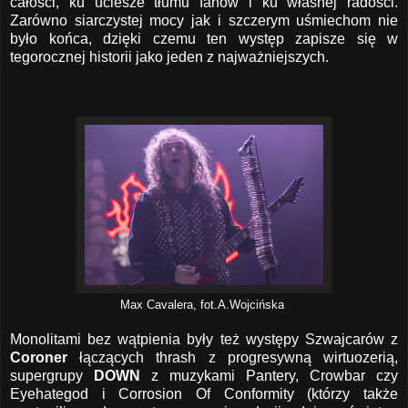
całości, ku uciesze tłumu fanów i ku własnej radości.
Zarówno siarczystej mocy jak i szczerym uśmiechom nie
było końca, dzięki czemu ten występ zapisze się w
tegorocznej historii jako jeden z najważniejszych.
Max Cavalera, fot.A.Wojcińska
Monolitami bez wątpienia były też występy Szwajcarów z
Coroner
łączących thrash z progresywną wirtuozerią,
supergrupy
DOWN
z muzykami Pantery, Crowbar czy
Eyehategod i Corrosion Of Conformity (którzy także