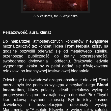
A.A.Williams, fot. A.Wojcińska
Pejzażowość, aura, klimat
Do najbardziej atmosferycznych koncertów niewątpliwie
można zaliczyć też koncert
Tides From Nebula
, którzy na
godzinę pozwolili oderwać się od metalowego zgiełku,
przenosząc publiczność do krainy przestrzenności,
swobodnego dryfowania i oddechu. Brakowało jedynie
wygodnego leżaka by w pełni oddać się dźwiękowemu
relaksowi po intensywnej festiwalowej bieganinie.
Odetchnąć i doświadczyć czegoś absolutnie nie z tej Ziemi
można było też podczas występu amerykańskiego
Blood
Incantation
, którzy połączyli death metalowy wykop z
progresywnością rodem z najlepszych dokonań Pink Floyd i
krautrockową psychodelicznością. Był to istny kosmos
dźwiękowy i bezapelacyjnie doskonały występ.
Monumentalny "Absolute Elsewhere" wybrzmiał w całości,