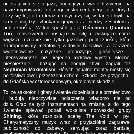
ocierających się o jazz, budujących swoje brzmienie na
bazie improwizacji i dialogu instrumentalnego, dla których
liczy się to, co tu i teraz, co wydarzy się w danej chwili na
scenie między członkami grupy oraz między zespołem a
publicznością. W ten sposób grają
Ciśnienie
i
Quantum
Trio
, konsekwentnie rosnące w siłę i zyskujące coraz
większe uznanie nie tylko jazzowej publiczności, które
zaproponowały metalowej widowni hałaśliwe, a zarazem
wyrafinowane muzyczne propozycje, głośniejsze i
intensywniejsze niż niejeden rockowy występ. Mocno,
niespiesznie i bazując na energii chwili zagrali też
Neptunian Maximalism
, których rytualne mantry niosły się
po festiwalowej przestrzeni echem. Szkoda, ze przyjechali
do Gdańska w czteroosobowym, okrojonym składzie.
To, że saksofon i gitary świetnie dopełniają się brzmieniowo
i budują nieoczywiste połączenia wiadomo nie od
dziś. Grać na tych instrumentach na zmianę, a do tego
świetnie śpiewać potrafi wokalista norweskiej grupy
Shining
, która rozniosła scenę The Void w pył.
Charyzmatyczny muzyk wraz z przyjaciółmi zagrzewał
publiczność do zabawy, serwując coraz bardziej