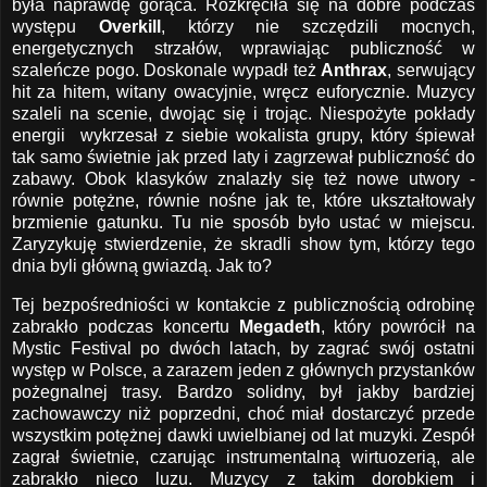
była naprawdę gorąca. Rozkręciła się na dobre podczas
występu
Overkill
, którzy nie szczędzili mocnych,
energetycznych strzałów, wprawiając publiczność w
szaleńcze pogo. Doskonale wypadł też
Anthrax
, serwujący
hit za hitem, witany owacyjnie, wręcz euforycznie. Muzycy
szaleli na scenie, dwojąc się i trojąc. Niespożyte pokłady
energii wykrzesał z siebie wokalista grupy, który śpiewał
tak samo świetnie jak przed laty i zagrzewał publiczność do
zabawy. Obok klasyków znalazły się też nowe utwory -
równie potężne, równie nośne jak te, które ukształtowały
brzmienie gatunku. Tu nie sposób było ustać w miejscu.
Zaryzykuję stwierdzenie, że skradli show tym, którzy tego
dnia byli główną gwiazdą. Jak to?
Tej bezpośredniości w kontakcie z publicznością odrobinę
zabrakło podczas koncertu
Megadeth
, który powrócił na
Mystic Festival po dwóch latach, by zagrać swój ostatni
występ w Polsce, a zarazem jeden z głównych przystanków
pożegnalnej trasy. Bardzo solidny, był jakby bardziej
zachowawczy niż poprzedni, choć miał dostarczyć przede
wszystkim potężnej dawki uwielbianej od lat muzyki. Zespół
zagrał świetnie, czarując instrumentalną wirtuozerią, ale
zabrakło nieco luzu. Muzycy z takim dorobkiem i