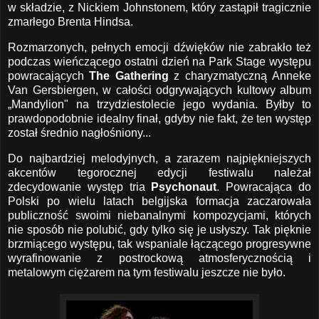
w składzie, z Nickiem Johnstonem, który zastąpił tragicznie
zmarłego Brenta Hindsa.
Rozmarzonych, pełnych emocji dźwięków nie zabrakło też
podczas wieńczącego ostatni dzień na Park Stage występu
powracających
The Gathering
z charyzmatyczną Anneke
Van Gersbiergen, w całości odgrywających kultowy album
„Mandylion" na trzydziestolecie jego wydania. Byłby to
prawdopodobnie idealny finał, gdyby nie fakt, że ten występ
został średnio nagłośniony...
Do najbardziej melodyjnych, a zarazem najpiękniejszych
akcentów tegorocznej edycji festiwalu należał
zdecydowanie występ tria
Psychonaut
. Powracająca do
Polski po wielu latach belgijska formacja zaczarowała
publiczność swoimi niebanalnymi kompozycjami, których
nie sposób nie polubić, gdy tylko się je usłyszy. Tak pięknie
brzmiącego występu, tak wspaniale łączącego progresywne
wyrafinowanie z postrockową atmosferycznością i
metalowym ciężarem na tym festiwalu jeszcze nie było.