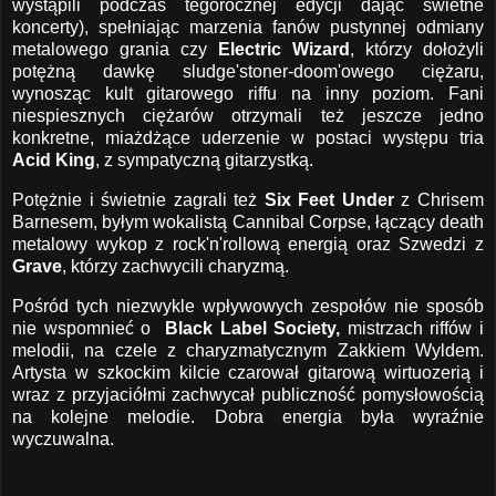
wystąpili podczas tegorocznej edycji dając świetne
koncerty), spełniając marzenia fanów pustynnej odmiany
metalowego grania czy
Electric Wizard
, którzy dołożyli
potężną dawkę sludge'stoner-doom'owego ciężaru,
wynosząc kult gitarowego riffu na inny poziom. Fani
niespiesznych ciężarów otrzymali też jeszcze jedno
konkretne, miażdżące uderzenie w postaci występu tria
Acid King
, z sympatyczną gitarzystką.
Potężnie i świetnie zagrali też
Six Feet Under
z Chrisem
Barnesem, byłym wokalistą Cannibal Corpse, łączący death
metalowy wykop z rock'n'rollową energią oraz Szwedzi z
Grave
, którzy zachwycili charyzmą.
Pośród tych niezwykle wpływowych zespołów nie sposób
nie wspomnieć o
Black Label Society,
mistrzach riffów i
melodii, na czele z charyzmatycznym Zakkiem Wyldem.
Artysta w szkockim kilcie czarował gitarową wirtuozerią i
wraz z przyjaciółmi zachwycał publiczność pomysłowością
na kolejne melodie. Dobra energia była wyraźnie
wyczuwalna.