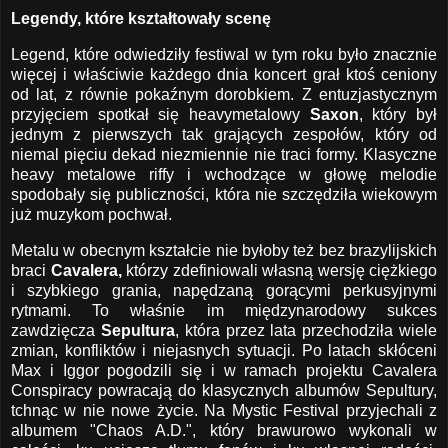
Legendy, które kształtowały scenę
Legend, które odwiedziły festiwal w tym roku było znacznie
więcej i właściwie każdego dnia koncert grał ktoś ceniony
od lat, z równie pokaźnym dorobkiem. Z entuzjastycznym
przyjęciem spotkał się heavymetalowy
Saxon
, który był
jednym z pierwszych tak grających zespołów, który od
niemal pięciu dekad niezmiennie nie traci formy. Klasyczne
heavy metalowe riffy i wchodzące w głowę melodie
spodobały się publiczności, która nie szczędziła wiekowym
już muzykom pochwał.
Metalu w obecnym kształcie nie byłoby też bez brazylijskich
braci
Cavalera,
którzy zdefiniowali własną wersję ciężkiego
i szybkiego grania, napędzaną gorącymi perkusyjnymi
rytmami. To właśnie im międzynarodowy sukces
zawdzięcza
Sepultura
, która przez lata przechodziła wiele
zmian, konfliktów i niejasnych sytuacji. Po latach skłóceni
Max i Iggor pogodzili się i w ramach projektu Cavalera
Conspiracy powracają do klasycznych albumów Sepultury,
tchnąc w nie nowe życie. Na Mystic Festival przyjechali z
albumem "Chaos A.D.", który brawurowo wykonali w