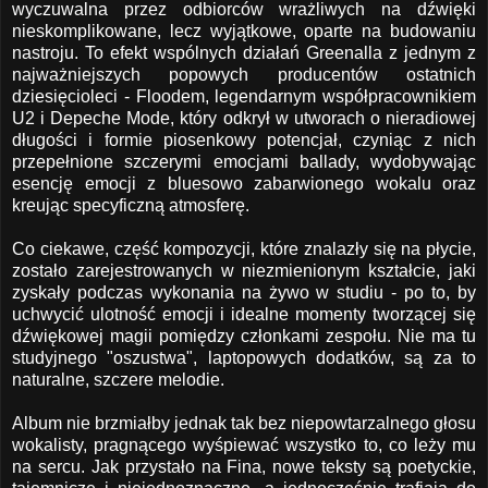
wyczuwalna przez odbiorców wrażliwych na dźwięki
nieskomplikowane, lecz wyjątkowe, oparte na budowaniu
nastroju. To efekt wspólnych działań Greenalla z jednym z
najważniejszych popowych producentów ostatnich
dziesięcioleci - Floodem, legendarnym współpracownikiem
U2 i Depeche Mode, który odkrył w utworach o nieradiowej
długości i formie piosenkowy potencjał, czyniąc z nich
przepełnione szczerymi emocjami ballady, wydobywając
esencję emocji z bluesowo zabarwionego wokalu oraz
kreując specyficzną atmosferę.
Co ciekawe, część kompozycji, które znalazły się na płycie,
zostało zarejestrowanych w niezmienionym kształcie, jaki
zyskały podczas wykonania na żywo w studiu - po to, by
uchwycić ulotność emocji i idealne momenty tworzącej się
dźwiękowej magii pomiędzy członkami zespołu. Nie ma tu
studyjnego "oszustwa", laptopowych dodatków, są za to
naturalne, szczere melodie.
Album nie brzmiałby jednak tak bez niepowtarzalnego głosu
wokalisty, pragnącego wyśpiewać wszystko to, co leży mu
na sercu. Jak przystało na Fina, nowe teksty są poetyckie,