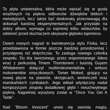
To płyta uniwersalna, która może wpisać się w gusta
wrażliwych na piękno odbiorców dźwięków lekkich i
melodyjnych, lecz także być doskonałą przeciwwagą dla
dokonań bardziej eksperymentalnych. Jak przystało na
dobry album, wymaga co najmniej kilku odsłuchów, by
odsłonić przed słuchaczem skrywane głęboko tajemnice.
Osiem nowych nagrań to kwintesencja stylu Finka, lecz
przedstawiona w formie jeszcze bardziej przestrzennej i
przystępnej niż dotychczas. To zasługa nowego członka
zespołu. Do tria tworzonego przez wspomnianego lidera
wraz z perkusistą Timem Thorntonem i basistą Guyem
Whittakerem dołączył multiinstrumentalista i wirtuoz
instrumentów smyczkowych, Tomer Moked, grający na
nowej płycie na pianinie, skrzypcach, wiolonczeli oraz
marokańskich cymbałach. Jego wkład artystyczny nadał
kompozycjom zespołu dodatkowej głębi i nieuchwytnego
piękna. Najpełniej wyrażony został w "Once You Get A
Taste".
Nad "Bloom Innocent" unosi się swoista magia,