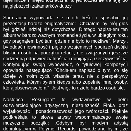
tajemnicze i niejednoznaczne, a jednocześnie trafiają do
najgłębszych zakamarków duszy.
Sam autor wypowiada się o ich treści i sposobie jej
prezentacji bardzo enigmatycznie: "Chciałem, by mój głos
był gdzieś indziej niż dotychczas. Dlatego napisałem ten
album w bardzo ważnym momencie życia, w ubiegłym roku,
gdy pragnąłem być tam, gdzie nie było to możliwe". Marzył,
by oddać niewinność i piękno wzajemnych spojrzeń dwójki
bliskich osób na początku relacji, nie związanych jeszcze
codzienną odpowiedzialnością i dobijającą rzeczywistością.
Kontynuując swoją wypowiedź, o tytułowej kompozycji
opowiada następująco "Chciałem napisać o tym, co się
dzieje w moim życiu właśnie teraz, nie z perspektywy
człowieka, którym byłem kiedyś albo zupełnie innej osoby,
którą obserwowałem."
Jest więc to dzieło bardzo osobiste.
Następca "
Resurgam
" to wydawnictwo w pełni
odzwierciedlające artystyczną niezależność Finka oraz
wyjątkowość i ponadczasowość jego twórczości. Pięknie
podkreślają to słowa artysty wspominającego swoje
muzyczne początki: „Gdybym był młodym artystą
debiutującym w Polymer Records, powiedziano by mi, że