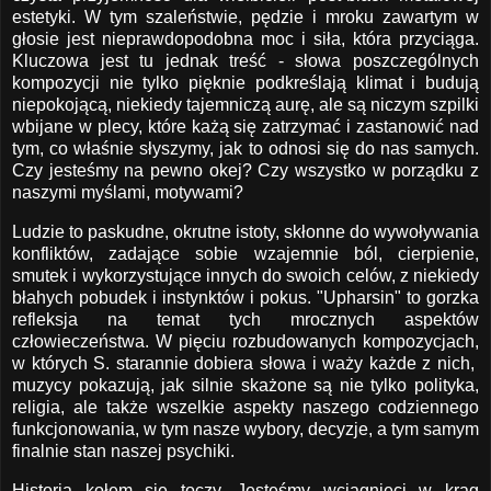
estetyki. W tym szaleństwie, pędzie i mroku zawartym w
głosie jest nieprawdopodobna moc i siła, która przyciąga.
Kluczowa jest tu jednak treść - słowa poszczególnych
kompozycji nie tylko pięknie podkreślają klimat i budują
niepokojącą, niekiedy tajemniczą aurę, ale są niczym szpilki
wbijane w plecy, które każą się zatrzymać i zastanowić nad
tym, co właśnie słyszymy, jak to odnosi się do nas samych.
Czy jesteśmy na pewno okej? Czy wszystko w porządku z
naszymi myślami, motywami?
Ludzie to paskudne, okrutne istoty, skłonne do wywoływania
konfliktów, zadające sobie wzajemnie ból, cierpienie,
smutek i wykorzystujące innych do swoich celów, z niekiedy
błahych pobudek i instynktów i pokus. "Upharsin" to gorzka
refleksja na temat tych mrocznych aspektów
człowieczeństwa. W pięciu rozbudowanych kompozycjach,
w których S. starannie dobiera słowa i waży każde z nich,
muzycy pokazują, jak silnie skażone są nie tylko polityka,
religia, ale także wszelkie aspekty naszego codziennego
funkcjonowania, w tym nasze wybory, decyzje, a tym samym
finalnie stan naszej psychiki.
Historia kołem się toczy. Jesteśmy wciągnięci w krąg