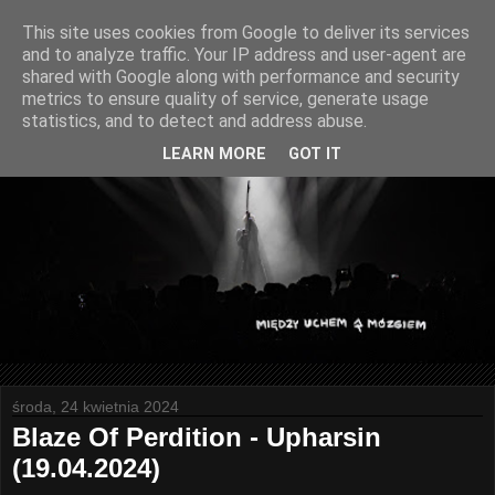
This site uses cookies from Google to deliver its services
and to analyze traffic. Your IP address and user-agent are
shared with Google along with performance and security
metrics to ensure quality of service, generate usage
statistics, and to detect and address abuse.
LEARN MORE
GOT IT
środa, 24 kwietnia 2024
Blaze Of Perdition - Upharsin
(19.04.2024)