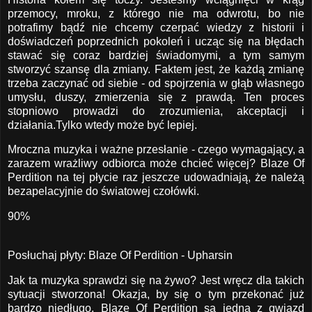
przemocy, mroku, z którego nie ma odwrotu, bo nie
potrafimy bądź nie chcemy czerpać wiedzy z historii i
doświadczeń poprzednich pokoleń i ucząc się na błędach
stawać się coraz bardziej świadomymi, a tym samym
stworzyć szansę dla zmiany. Faktem jest, że każdą zmianę
trzeba zaczynać od siebie - od spojrzenia w głąb własnego
umysłu, duszy, zmierzenia się z prawdą. Ten proces
stopniowo prowadzi do zrozumienia, akceptacji i
działania.Tylko wtedy może być lepiej.
Mroczna muzyka i ważne przesłanie - czego wymagający, a
zarazem wrażliwy odbiorca może chcieć więcej? Blaze Of
Perdition na tej płycie raz jeszcze udowadniają, że należą
bezapelacyjnie do światowej czołówki.
90%
Posłuchaj płyty:
Blaze Of Perdition - Upharsin
Jak ta muzyka sprawdzi się na żywo? Jest wręcz dla takich
sytuacji stworzona! Okazja, by się o tym przekonać już
bardzo niedługo. Blaze Of Perdition są jedną z gwiazd