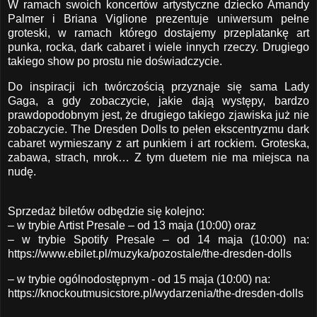
W ramach swoich koncertów artystyczne dziecko Amandy
Palmer i Briana Viglione prezentuje uniwersum pełne
groteski, w ramach którego dostajemy przeplatankę art
punka, rocka, dark cabaret i wiele innych rzeczy. Drugiego
takiego show po prostu nie doświadczycie.
Do inspiracji ich twórczością przyznaje się sama Lady
Gaga, a gdy zobaczycie, jakie dają występy, bardzo
prawdopodobnym jest, że drugiego takiego zjawiska już nie
zobaczycie. The Dresden Dolls to pełen ekscentryzmu dark
cabaret wymieszany z art punkiem i art rockiem. Groteska,
zabawa, strach, mrok… Z tym duetem nie ma miejsca na
nudę.
Sprzedaż biletów odbędzie się kolejno:
– w trybie Artist Presale – od 13 maja (10:00) oraz
– w trybie Spotify Presale – od 14 maja (10:00) na:
https://www.ebilet.pl/muzyka/pozostale/the-dresden-dolls
– w trybie ogólnodostępnym - od 15 maja (10:00) na:
https://knockoutmusicstore.pl/wydarzenia/the-dresden-dolls