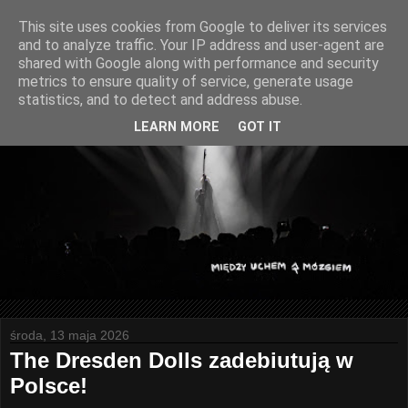
This site uses cookies from Google to deliver its services
and to analyze traffic. Your IP address and user-agent are
shared with Google along with performance and security
metrics to ensure quality of service, generate usage
statistics, and to detect and address abuse.
LEARN MORE
GOT IT
środa, 13 maja 2026
The Dresden Dolls zadebiutują w
Polsce!