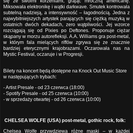
się ze swoimi korzeniami, grając mroczną americanę.
Miksowała elektronikę i wątki darkwave. Smutek kontrowała
subtelną nadzieją, a intensywność – łagodnością. Jedna z
najwybitniejszych artystek parających się ciężką muzyką w
ostatnich dwóch dekadach, zero wątpliwości. Jej wzorce
rozciągają się od Pixies po Deftones. Proponuje ciężar
skąpany w morzu autorefleksji. A.A. Williams gra post-metal,
w którym fala mielących riffów zgrywa się ze znacznie
bardziej eterycznymi krajobrazami. Oczarowała nas na
Mystic Festival, oczaruje i w Progresji.
Bilety na koncert będą dostępne na
Knock Out Music Store
w następujących trybach:
- Artist Presale - od 23 czerwca (18:00)
- Spotify Presale - od 25 czerwca (10:00)
- w sprzedaży otwartej - od 26 czerwca (10:00)
CHELSEA WOLFE (USA) post-metal, gothic rock, folk:
Chelsea Wolfe przywdziewa różne maski – w każdej