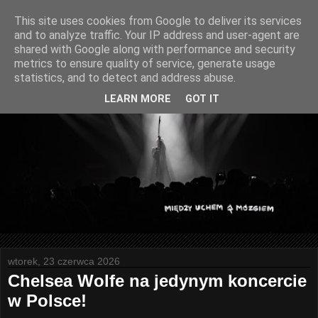
This site uses cookies from Google to deliver its services
and to analyze traffic. Your IP address and user-agent are
shared with Google along with performance and security
metrics to ensure quality of service, generate usage
statistics, and to detect and address abuse.
LEARN MORE
GOT IT
wtorek, 23 czerwca 2026
Chelsea Wolfe na jedynym koncercie
w Polsce!